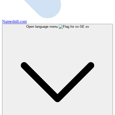
Nameshift.com
Open language menu
sv