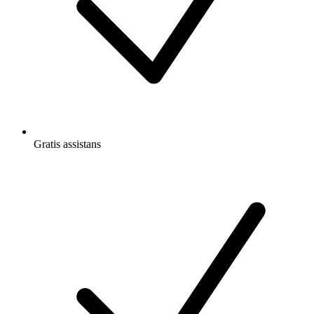
Gratis
assistans