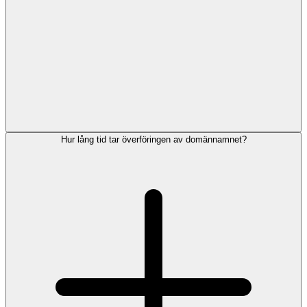
Hur lång tid tar överföringen av domännamnet?