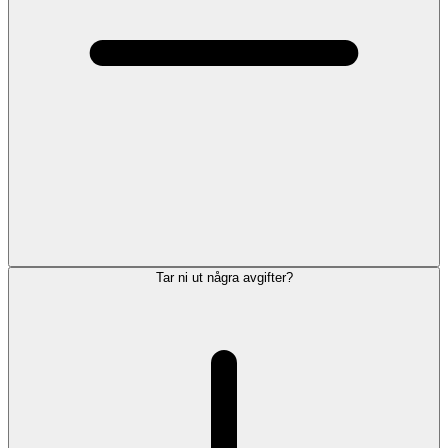
Tar ni ut några avgifter?